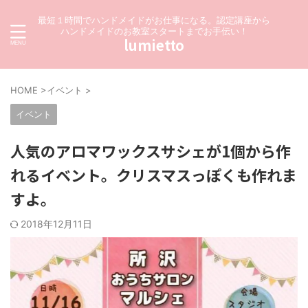
最短１時間でハンドメイドがお仕事になる。認定講座から
ハンドメイドのお教室スタートまでお手伝い！
lumietto
HOME
>
イベント
>
イベント
人気のアロマワックスサシェが1個から作
れるイベント。クリスマスっぽくも作れま
すよ。
2018年12月11日