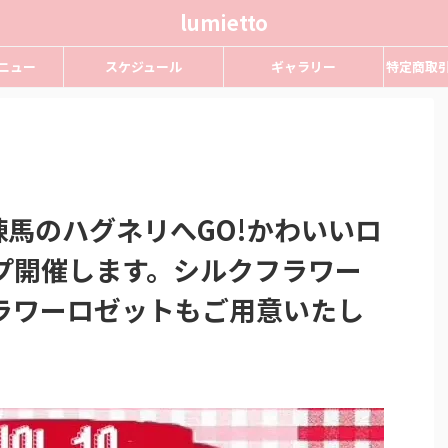
lumietto
ニュー
スケジュール
ギャラリー
特定商取
は練馬のハグネリへGO!かわいいロ
プ開催します。シルクフラワー
ラワーロゼットもご用意いたし