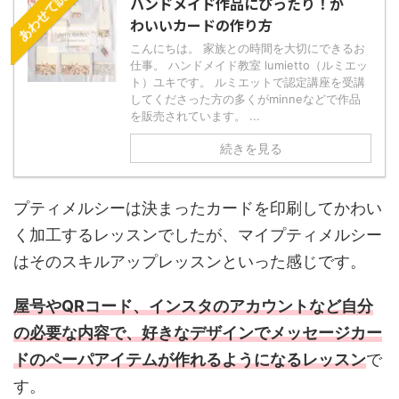
あわせて読む
ハンドメイド作品にぴったり！か
わいいカードの作り方
こんにちは。 家族との時間を大切にできるお
仕事。 ハンドメイド教室 lumietto（ルミエッ
ト）ユキです。 ルミエットで認定講座を受講
してくださった方の多くがminneなどで作品
を販売されています。 ...
続きを見る
プティメルシーは決まったカードを印刷してかわい
く加工するレッスンでしたが、マイプティメルシー
はそのスキルアップレッスンといった感じです。
屋号やQRコード、インスタのアカウントなど自分
の必要な内容で、好きなデザインでメッセージカー
ドのペーパアイテムが作れるようになるレッスン
で
す。