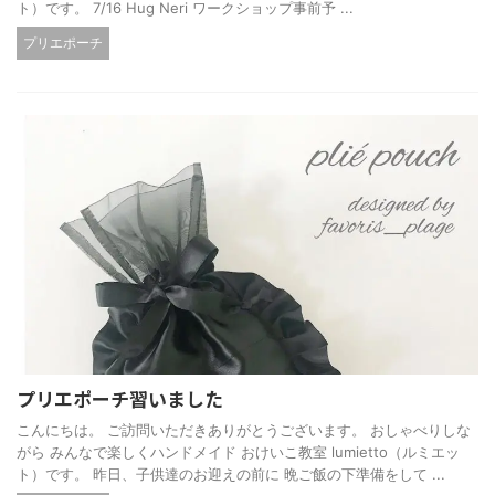
ト）です。 7/16 Hug Neri ワークショップ事前予 ...
プリエポーチ
プリエポーチ習いました
こんにちは。 ご訪問いただきありがとうございます。 おしゃべりしな
がら みんなで楽しくハンドメイド おけいこ教室 lumietto（ルミエッ
ト）です。 昨日、子供達のお迎えの前に 晩ご飯の下準備をして ...