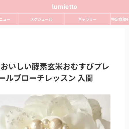
lumietto
ニュー
スケジュール
ギャラリー
特定商取
）おいしい酵素玄米おむすびプレ
ールブローチレッスン 入間