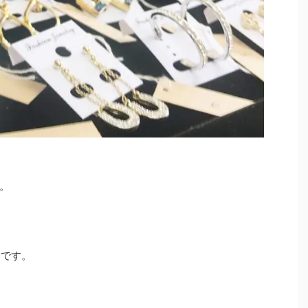
。
）です。