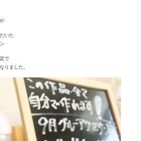
が
だいた
ン
定で
なりました。